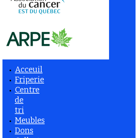
Acceuil
Friperie
Centre
de
tri
Meubles
Dons