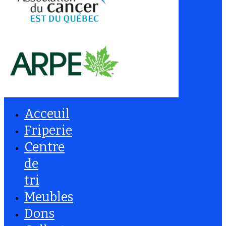
Acceuil
Friperie
Centre
de
tri
Meubles
Dons