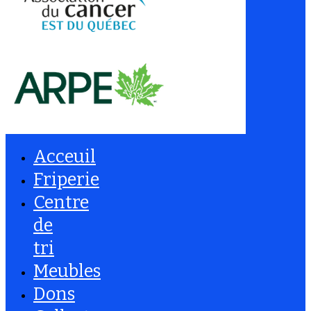
Acceuil
Friperie
Centre
de
tri
Meubles
Dons